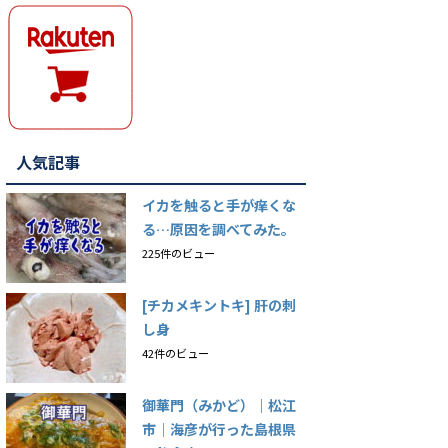
人気記事
イカを触ると手が痒くな
る…原因を調べてみた。
225件のビュー
[チカメキントキ] 肝の刺
し身
42件のビュー
御華門（みかど）｜松江
市｜海彦が行った島根県