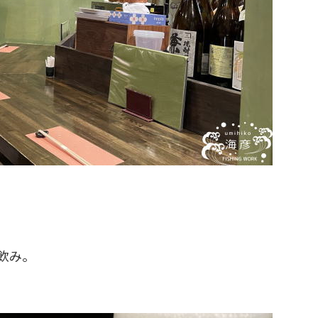
。
飲み。