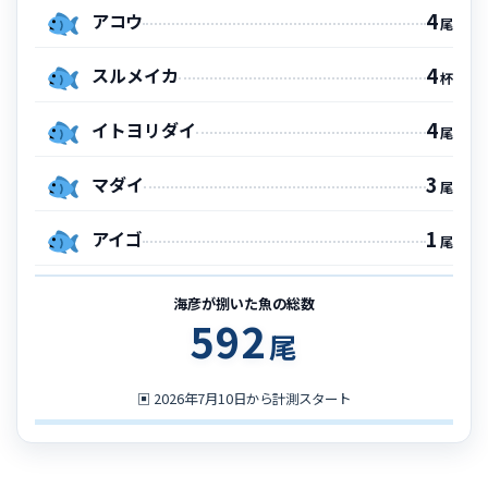
4
アコウ
尾
4
スルメイカ
杯
4
イトヨリダイ
尾
3
マダイ
尾
1
アイゴ
尾
海彦が捌いた魚の総数
592
尾
▣
2026年7月10日から計測スタート