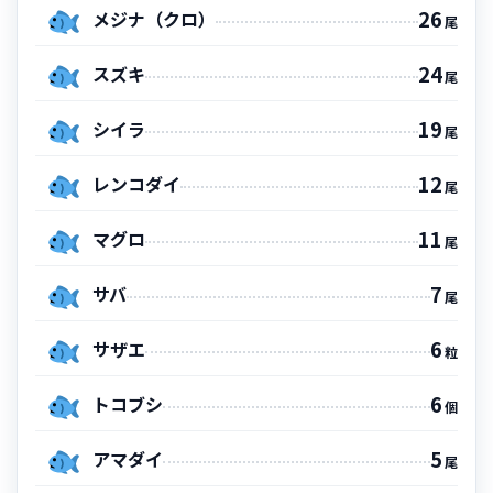
26
メジナ（クロ）
尾
24
スズキ
尾
19
シイラ
尾
12
レンコダイ
尾
11
マグロ
尾
7
サバ
尾
6
サザエ
粒
6
トコブシ
個
5
アマダイ
尾