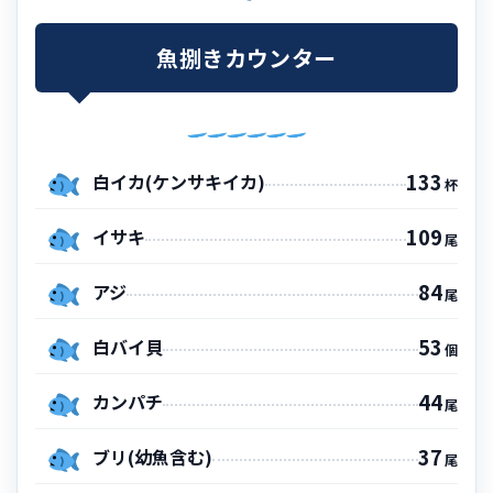
魚捌きカウンター
133
白イカ(ケンサキイカ)
杯
109
イサキ
尾
84
アジ
尾
53
白バイ貝
個
44
カンパチ
尾
37
ブリ(幼魚含む)
尾