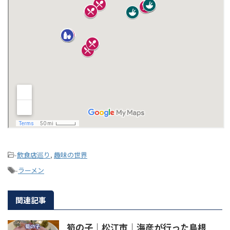
-
飲食店巡り
,
趣味の世界
-
ラーメン
関連記事
筍の子｜松江市｜海彦が行った島根