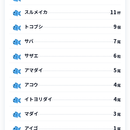
11
スルメイカ
杯
9
トコブシ
個
7
サバ
尾
6
サザエ
粒
5
アマダイ
尾
4
アコウ
尾
4
イトヨリダイ
尾
3
マダイ
尾
1
アイゴ
尾