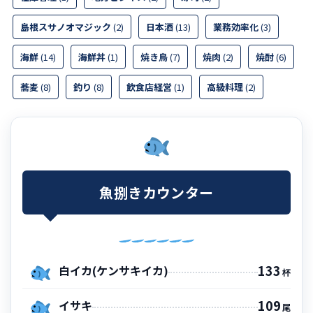
島根スサノオマジック
(2)
日本酒
(13)
業務効率化
(3)
海鮮
(14)
海鮮丼
(1)
焼き鳥
(7)
焼肉
(2)
焼酎
(6)
蕎麦
(8)
釣り
(8)
飲食店経営
(1)
高級料理
(2)
魚捌きカウンター
133
白イカ(ケンサキイカ)
杯
109
イサキ
尾