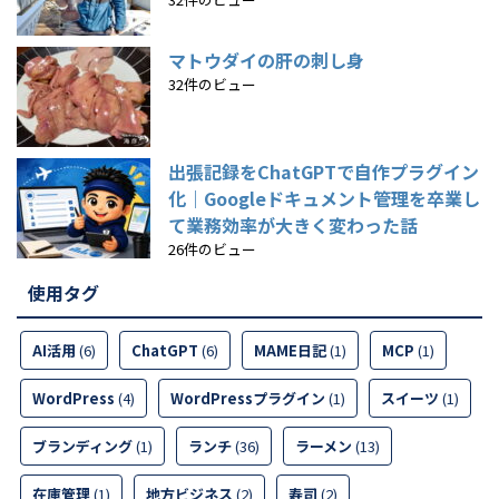
マトウダイの肝の刺し身
32件のビュー
出張記録をChatGPTで自作プラグイン
化｜Googleドキュメント管理を卒業し
て業務効率が大きく変わった話
26件のビュー
使用タグ
AI活用
(6)
ChatGPT
(6)
MAME日記
(1)
MCP
(1)
WordPress
(4)
WordPressプラグイン
(1)
スイーツ
(1)
ブランディング
(1)
ランチ
(36)
ラーメン
(13)
在庫管理
(1)
地方ビジネス
(2)
寿司
(2)