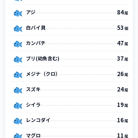
84
アジ
尾
53
白バイ貝
個
47
カンパチ
尾
37
ブリ(幼魚含む)
尾
26
メジナ（クロ）
尾
24
スズキ
尾
19
シイラ
尾
16
レンコダイ
尾
11
マグロ
尾