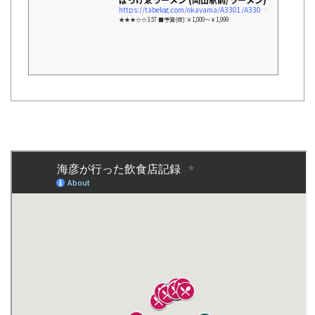
https://tabelog.com/okayama/A3301/A330101/33000119/
★★★☆☆3.57 ■予算(夜):￥1,000～￥1,999