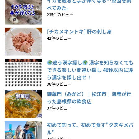
イカを触ると手が痒くなる…原因を調
べてみた。
235件のビュー
[チカメキントキ] 肝の刺し身
42件のビュー
違う漢字探し
漢字を知らなくても
できる楽しい間違い探し 40秒以内に違
う漢字を探し出せ！
38件のビュー
御華門（みかど）｜松江市｜海彦が行
った島根県の飲食店
37件のビュー
初めて釣って、初めて食す"タヌキメバ
ル"
32件のビュー