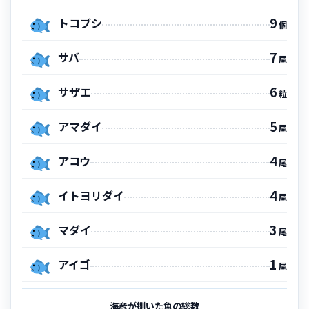
9
トコブシ
個
7
サバ
尾
6
サザエ
粒
5
アマダイ
尾
4
アコウ
尾
4
イトヨリダイ
尾
3
マダイ
尾
1
アイゴ
尾
海彦が捌いた魚の総数