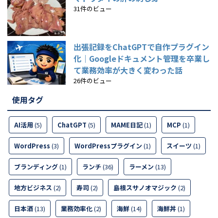
31件のビュー
出張記録をChatGPTで自作プラグイン
化｜Googleドキュメント管理を卒業し
て業務効率が大きく変わった話
26件のビュー
使用タグ
AI活用
(5)
ChatGPT
(5)
MAME日記
(1)
MCP
(1)
WordPress
(3)
WordPressプラグイン
(1)
スイーツ
(1)
ブランディング
(1)
ランチ
(36)
ラーメン
(13)
地方ビジネス
(2)
寿司
(2)
島根スサノオマジック
(2)
日本酒
(13)
業務効率化
(2)
海鮮
(14)
海鮮丼
(1)