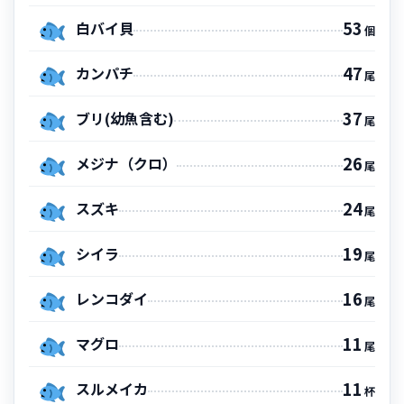
53
白バイ貝
個
47
カンパチ
尾
37
ブリ(幼魚含む)
尾
26
メジナ（クロ）
尾
24
スズキ
尾
19
シイラ
尾
16
レンコダイ
尾
11
マグロ
尾
11
スルメイカ
杯