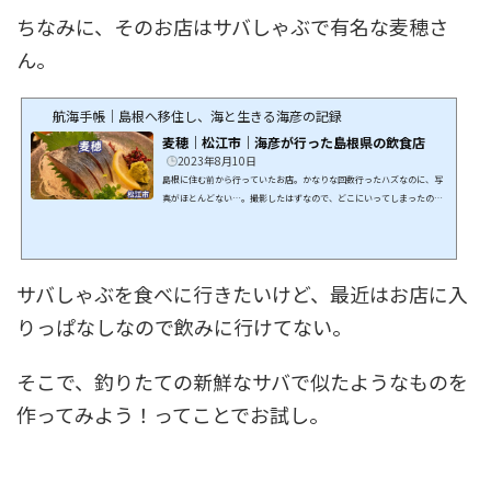
ちなみに、そのお店はサバしゃぶで有名な麦穂さ
ん。
航海手帳｜島根へ移住し、海と生きる海彦の記録
麦穂｜松江市｜海彦が行った島根県の飲食店
2023年8月10日
島根に住む前から行っていたお店。かなりな回数行ったハズなのに、写
真がほとんどない…。撮影したはずなので、どこにいってしまったの
か。 サバを刺身で食べれる最高のお店。ナイスサイズのサバを一体どこ
から仕入れてるのか。 そして、サバのしゃぶしゃぶが絶品。けど写真が
ないので、お店の写真を拝借。（麦穂オンラインショップより） 本当に
美味しい魚介料理が食べれるのでオススメのお店。 飲食店DATA〒690-00
サバしゃぶを食べに行きたいけど、最近はお店に入
63島根県松江市寺町1880852-67-2477
りっぱなしなので飲みに行けてない。
そこで、釣りたての新鮮なサバで似たようなものを
作ってみよう！ってことでお試し。