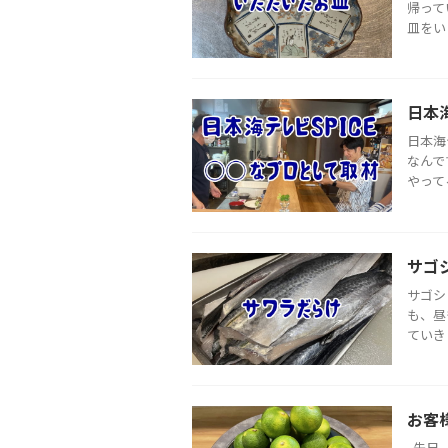
帰って
皿をい
日本
日本海
なんで
やって
サゴ
サゴシ
も、昼
ていき
お客
先日、