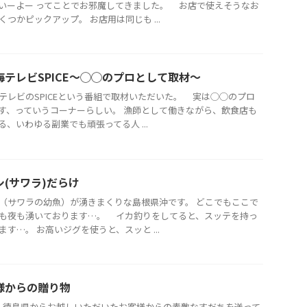
いーよー ってことでお邪魔してきました。 お店で使えそうなお
くつかピックアップ。 お店用は同じも ...
海テレビSPICE～◯◯のプロとして取材～
テレビのSPICEという番組で取材いただいた。 実は◯◯のプロ
す、っていうコーナーらしい。 漁師として働きながら、飲食店も
る、いわゆる副業でも頑張ってる人 ...
シ(サワラ)だらけ
（サワラの幼魚）が湧きまくりな島根県沖です。 どこでもここで
も夜も湧いております…。 イカ釣りをしてると、スッテを持っ
ます…。 お高いジグを使うと、スッと ...
様からの贈り物
徳島県からお越しいただいたお客様からの素敵なすだちを送って