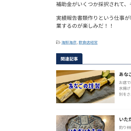
補助金がいくつか採択されて、
実績報告書類作りという仕事が
業するのが楽しみだ！！
-
海鮮海彦
,
飲食店経営
関連記事
あな
お店で
水揚げ
別をさ
いた
釣り仲