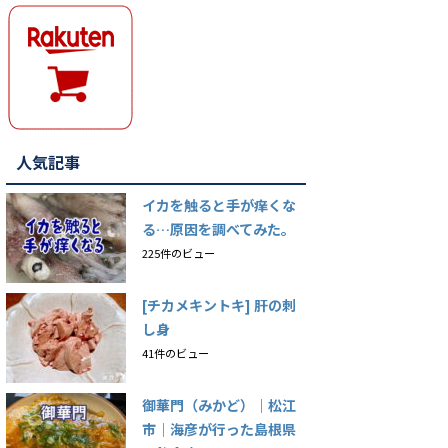
人気記事
イカを触ると手が痒くな
る…原因を調べてみた。
225件のビュー
[チカメキントキ] 肝の刺
し身
41件のビュー
御華門（みかど）｜松江
市｜海彦が行った島根県