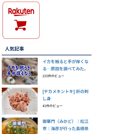
人気記事
イカを触ると手が痒くな
る…原因を調べてみた。
225件のビュー
[チカメキントキ] 肝の刺
し身
41件のビュー
御華門（みかど）｜松江
市｜海彦が行った島根県