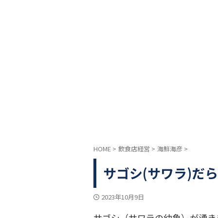
HOME
>
飲食店経営
>
海鮮海彦
>
サゴシ(サワラ)だ
2023年10月9日
サゴシ（サワラの幼魚）が湧き