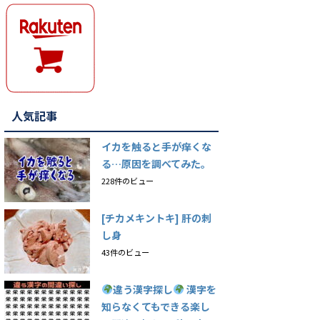
人気記事
イカを触ると手が痒くな
る…原因を調べてみた。
228件のビュー
[チカメキントキ] 肝の刺
し身
43件のビュー
違う漢字探し
漢字を
知らなくてもできる楽し