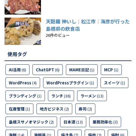
天麩羅 神いし｜松江市｜海彦が行った
島根県の飲食店
26件のビュー
使用タグ
AI活用
(6)
ChatGPT
(6)
MAME日記
(1)
MCP
(1)
WordPress
(4)
WordPressプラグイン
(1)
スイーツ
(1)
ブランディング
(1)
ランチ
(36)
ラーメン
(13)
在庫管理
(1)
地方ビジネス
(2)
寿司
(2)
島根スサノオマジック
(2)
日本酒
(13)
業務効率化
(3)
海鮮
(14)
海鮮丼
(1)
焼き鳥
(7)
焼肉
(2)
焼酎
(6)