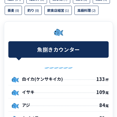
蕎麦
(8)
釣り
(8)
飲食店経営
(1)
高級料理
(2)
魚捌きカウンター
133
白イカ(ケンサキイカ)
杯
109
イサキ
尾
84
アジ
尾