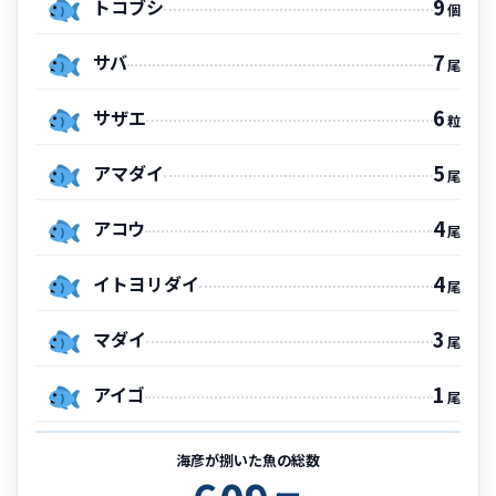
9
トコブシ
個
7
サバ
尾
6
サザエ
粒
5
アマダイ
尾
4
アコウ
尾
4
イトヨリダイ
尾
3
マダイ
尾
1
アイゴ
尾
海彦が捌いた魚の総数