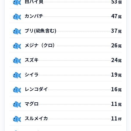
53
白バイ貝
個
47
カンパチ
尾
37
ブリ(幼魚含む)
尾
26
メジナ（クロ）
尾
24
スズキ
尾
19
シイラ
尾
16
レンコダイ
尾
11
マグロ
尾
11
スルメイカ
杯