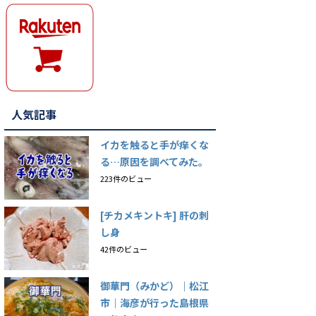
人気記事
イカを触ると手が痒くな
る…原因を調べてみた。
223件のビュー
[チカメキントキ] 肝の刺
し身
42件のビュー
御華門（みかど）｜松江
市｜海彦が行った島根県