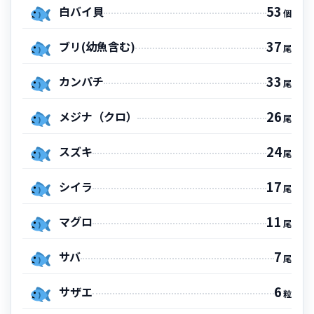
53
白バイ貝
個
37
ブリ(幼魚含む)
尾
33
カンパチ
尾
26
メジナ（クロ）
尾
24
スズキ
尾
17
シイラ
尾
11
マグロ
尾
7
サバ
尾
6
サザエ
粒