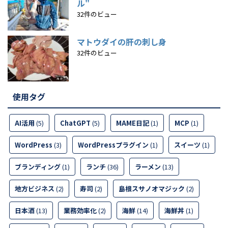
ル"
32件のビュー
マトウダイの肝の刺し身
32件のビュー
使用タグ
AI活用
(5)
ChatGPT
(5)
MAME日記
(1)
MCP
(1)
WordPress
(3)
WordPressプラグイン
(1)
スイーツ
(1)
ブランディング
(1)
ランチ
(36)
ラーメン
(13)
地方ビジネス
(2)
寿司
(2)
島根スサノオマジック
(2)
日本酒
(13)
業務効率化
(2)
海鮮
(14)
海鮮丼
(1)