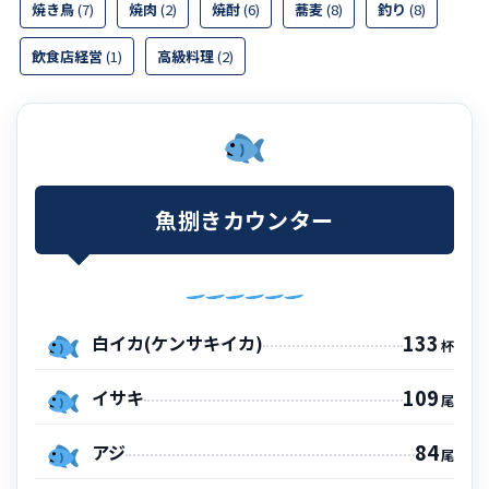
焼き鳥
(7)
焼肉
(2)
焼酎
(6)
蕎麦
(8)
釣り
(8)
飲食店経営
(1)
高級料理
(2)
魚捌きカウンター
133
白イカ(ケンサキイカ)
杯
109
イサキ
尾
84
アジ
尾