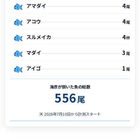
4
アマダイ
尾
4
アコウ
尾
4
スルメイカ
杯
3
マダイ
尾
1
アイゴ
尾
海彦が捌いた魚の総数
556
尾
▣
2026年7月10日から計測スタート