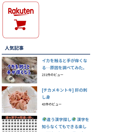
人気記事
イカを触ると手が痒くな
る…原因を調べてみた。
231件のビュー
[チカメキントキ] 肝の刺
し身
43件のビュー
違う漢字探し
漢字を
知らなくてもできる楽し