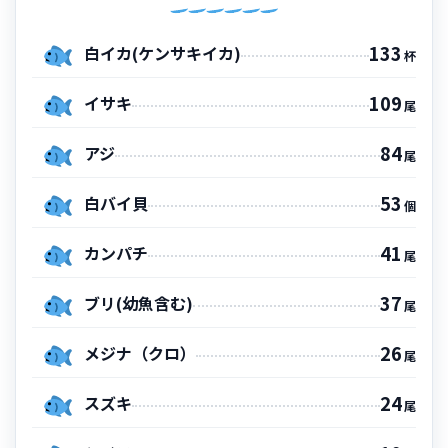
133
白イカ(ケンサキイカ)
杯
109
イサキ
尾
84
アジ
尾
53
白バイ貝
個
41
カンパチ
尾
37
ブリ(幼魚含む)
尾
26
メジナ（クロ）
尾
24
スズキ
尾