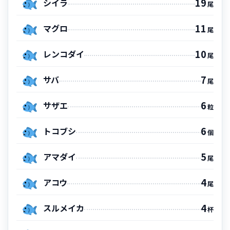
19
シイラ
尾
11
マグロ
尾
10
レンコダイ
尾
7
サバ
尾
6
サザエ
粒
6
トコブシ
個
5
アマダイ
尾
4
アコウ
尾
4
スルメイカ
杯