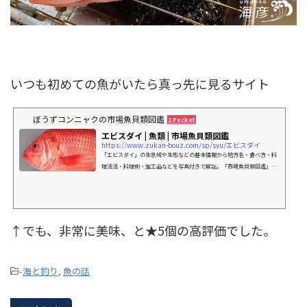
いつも初めての魚がいたら真っ先に見るサイト
ぼうずコンニャクの市場魚貝類図鑑
1 Pocket
エビスダイ | 魚類 | 市場魚貝類図鑑
https://www.zukan-bouz.com/sp/syu/エビスダイ
「エビスダイ」の生息域や生態などの基本情報から地方名・食べ方・料
理法法・料理例・加工品などを写真付きで解説。「市場魚貝類図鑑」は
水産物関連著書多数のぼうずコンニャク主宰。掲載種は2500種以上。
↑でも、非常に美味、と★5個の高評価でした。
-
海と釣り
,
魚の話