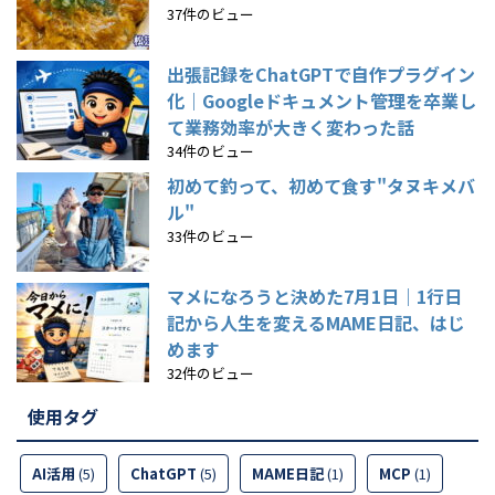
37件のビュー
出張記録をChatGPTで自作プラグイン
化｜Googleドキュメント管理を卒業し
て業務効率が大きく変わった話
34件のビュー
初めて釣って、初めて食す"タヌキメバ
ル"
33件のビュー
マメになろうと決めた7月1日｜1行日
記から人生を変えるMAME日記、はじ
めます
32件のビュー
使用タグ
AI活用
(5)
ChatGPT
(5)
MAME日記
(1)
MCP
(1)