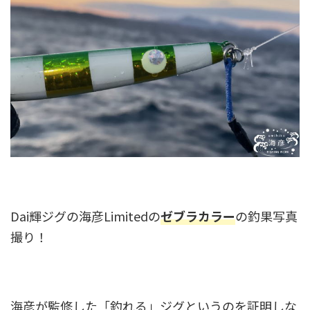
Dai輝ジグの海彦Limitedの
ゼブラカラー
の釣果写真
撮り！
海彦が監修した「釣れる」ジグというのを証明しな