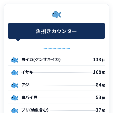
魚捌きカウンター
133
白イカ(ケンサキイカ)
杯
109
イサキ
尾
84
アジ
尾
53
白バイ貝
個
37
ブリ(幼魚含む)
尾