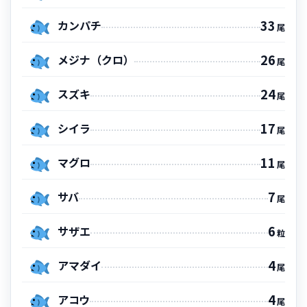
33
カンパチ
尾
26
メジナ（クロ）
尾
24
スズキ
尾
17
シイラ
尾
11
マグロ
尾
7
サバ
尾
6
サザエ
粒
4
アマダイ
尾
4
アコウ
尾