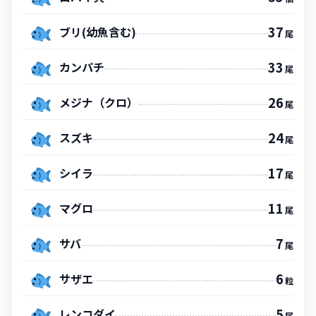
37
ブリ(幼魚含む)
尾
33
カンパチ
尾
26
メジナ（クロ）
尾
24
スズキ
尾
17
シイラ
尾
11
マグロ
尾
7
サバ
尾
6
サザエ
粒
5
レンコダイ
尾