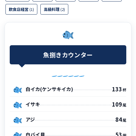
飲食店経営
(1)
高級料理
(2)
魚捌きカウンター
133
白イカ(ケンサキイカ)
杯
109
イサキ
尾
84
アジ
尾
53
白バイ貝
個