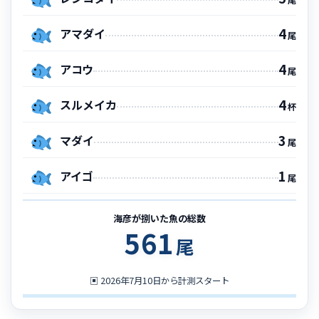
4
アマダイ
尾
4
アコウ
尾
4
スルメイカ
杯
3
マダイ
尾
1
アイゴ
尾
海彦が捌いた魚の総数
561
尾
▣
2026年7月10日から計測スタート