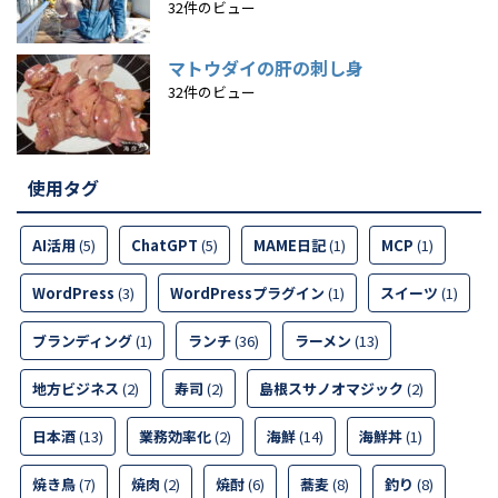
32件のビュー
マトウダイの肝の刺し身
32件のビュー
使用タグ
AI活用
(5)
ChatGPT
(5)
MAME日記
(1)
MCP
(1)
WordPress
(3)
WordPressプラグイン
(1)
スイーツ
(1)
ブランディング
(1)
ランチ
(36)
ラーメン
(13)
地方ビジネス
(2)
寿司
(2)
島根スサノオマジック
(2)
日本酒
(13)
業務効率化
(2)
海鮮
(14)
海鮮丼
(1)
焼き鳥
(7)
焼肉
(2)
焼酎
(6)
蕎麦
(8)
釣り
(8)