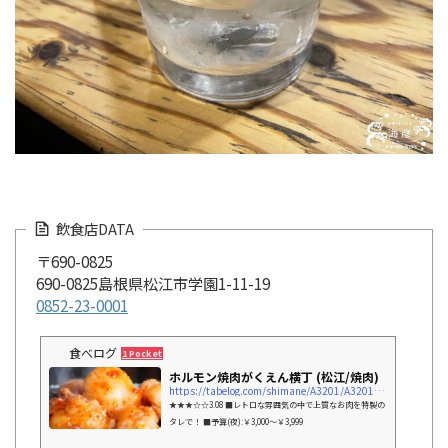
飲食店DATA
〒690-0825
690-0825島根県松江市学園1-11-19
0852-23-0001
食べログ
1 Pocket
ホルモン焼肉がくえん横丁 (松江/焼肉)
https://tabelog.com/shimane/A3201/A320101/32002318/
★★★☆☆3.08 ■レトロな雰囲気の中で上質なお肉を特製の
タレで！ ■予算(夜):￥3,000～￥3,999