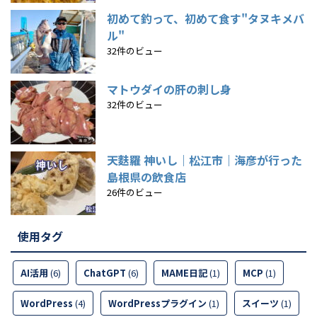
初めて釣って、初めて食す"タヌキメバ
ル"
32件のビュー
マトウダイの肝の刺し身
32件のビュー
天麩羅 神いし｜松江市｜海彦が行った
島根県の飲食店
26件のビュー
使用タグ
AI活用
(6)
ChatGPT
(6)
MAME日記
(1)
MCP
(1)
WordPress
(4)
WordPressプラグイン
(1)
スイーツ
(1)