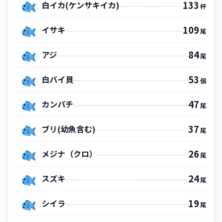
133
白イカ(ケンサキイカ)
杯
109
イサキ
尾
84
アジ
尾
53
白バイ貝
個
47
カンパチ
尾
37
ブリ(幼魚含む)
尾
26
メジナ（クロ）
尾
24
スズキ
尾
19
シイラ
尾