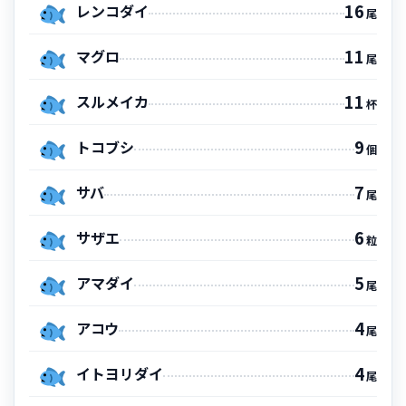
16
レンコダイ
尾
11
マグロ
尾
11
スルメイカ
杯
9
トコブシ
個
7
サバ
尾
6
サザエ
粒
5
アマダイ
尾
4
アコウ
尾
4
イトヨリダイ
尾