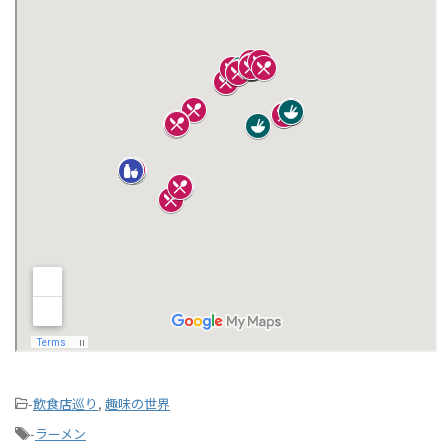
-
飲食店巡り
,
趣味の世界
-
ラーメン