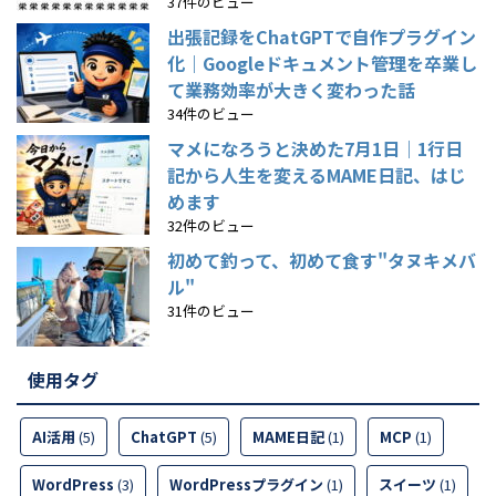
37件のビュー
出張記録をChatGPTで自作プラグイン
化｜Googleドキュメント管理を卒業し
て業務効率が大きく変わった話
34件のビュー
マメになろうと決めた7月1日｜1行日
記から人生を変えるMAME日記、はじ
めます
32件のビュー
初めて釣って、初めて食す"タヌキメバ
ル"
31件のビュー
使用タグ
AI活用
(5)
ChatGPT
(5)
MAME日記
(1)
MCP
(1)
WordPress
(3)
WordPressプラグイン
(1)
スイーツ
(1)