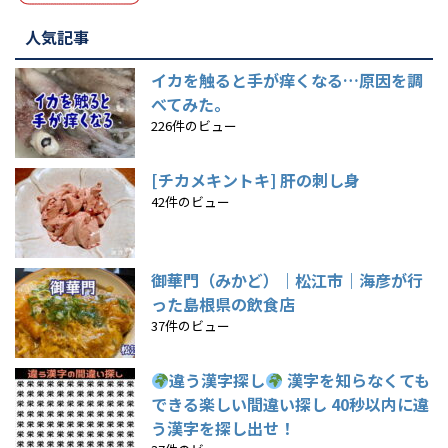
人気記事
イカを触ると手が痒くなる…原因を調
べてみた。
226件のビュー
[チカメキントキ] 肝の刺し身
42件のビュー
御華門（みかど）｜松江市｜海彦が行
った島根県の飲食店
37件のビュー
違う漢字探し
漢字を知らなくても
できる楽しい間違い探し 40秒以内に違
う漢字を探し出せ！