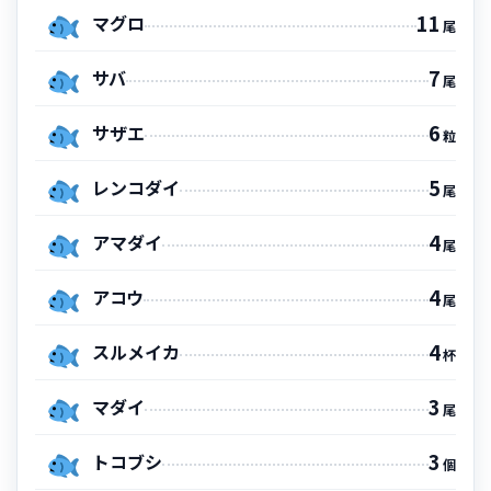
11
マグロ
尾
7
サバ
尾
6
サザエ
粒
5
レンコダイ
尾
4
アマダイ
尾
4
アコウ
尾
4
スルメイカ
杯
3
マダイ
尾
3
トコブシ
個