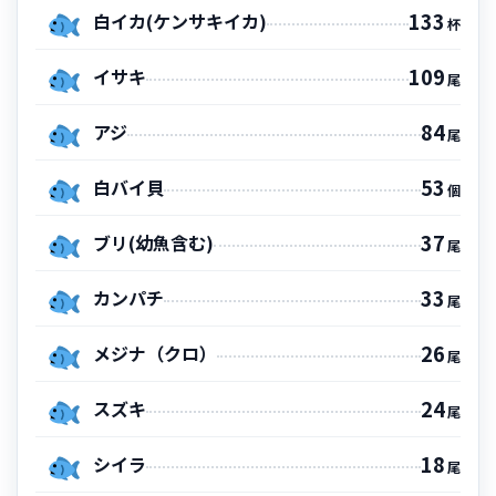
133
白イカ(ケンサキイカ)
杯
109
イサキ
尾
84
アジ
尾
53
白バイ貝
個
37
ブリ(幼魚含む)
尾
33
カンパチ
尾
26
メジナ（クロ）
尾
24
スズキ
尾
18
シイラ
尾