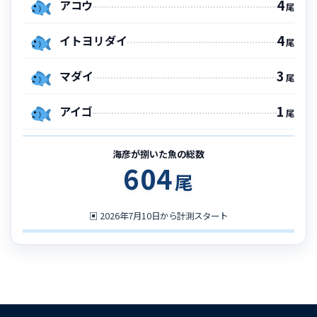
4
アコウ
尾
4
イトヨリダイ
尾
3
マダイ
尾
1
アイゴ
尾
海彦が捌いた魚の総数
604
尾
▣
2026年7月10日から計測スタート