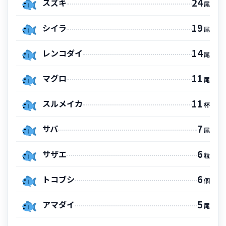
24
スズキ
尾
19
シイラ
尾
14
レンコダイ
尾
11
マグロ
尾
11
スルメイカ
杯
7
サバ
尾
6
サザエ
粒
6
トコブシ
個
5
アマダイ
尾