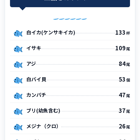
133
白イカ(ケンサキイカ)
杯
109
イサキ
尾
84
アジ
尾
53
白バイ貝
個
47
カンパチ
尾
37
ブリ(幼魚含む)
尾
26
メジナ（クロ）
尾