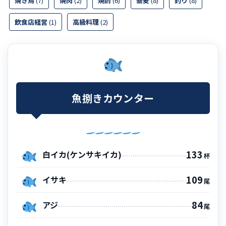
焼き鳥
(7)
焼肉
(2)
焼酎
(6)
蕎麦
(8)
釣り
(8)
飲食店経営
(1)
高級料理
(2)
魚捌きカウンター
133
白イカ(ケンサキイカ)
杯
109
イサキ
尾
84
アジ
尾