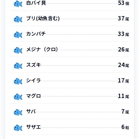
53
白バイ貝
個
37
ブリ(幼魚含む)
尾
33
カンパチ
尾
26
メジナ（クロ）
尾
24
スズキ
尾
17
シイラ
尾
11
マグロ
尾
7
サバ
尾
6
サザエ
粒