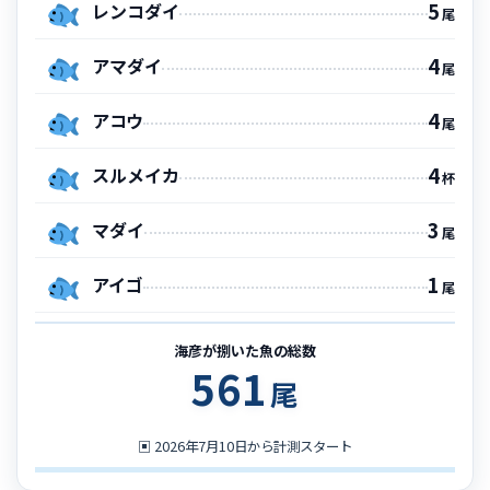
5
レンコダイ
尾
4
アマダイ
尾
4
アコウ
尾
4
スルメイカ
杯
3
マダイ
尾
1
アイゴ
尾
海彦が捌いた魚の総数
561
尾
▣
2026年7月10日から計測スタート