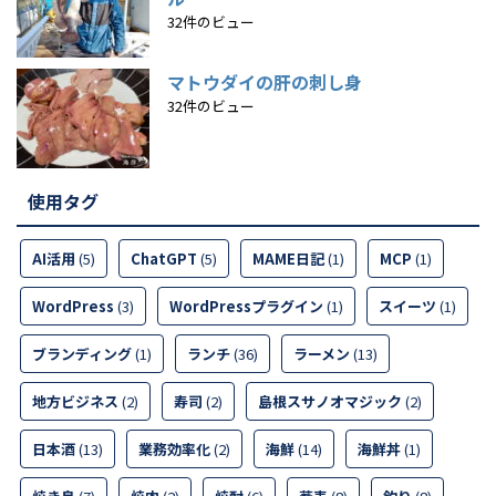
32件のビュー
マトウダイの肝の刺し身
32件のビュー
使用タグ
AI活用
(5)
ChatGPT
(5)
MAME日記
(1)
MCP
(1)
WordPress
(3)
WordPressプラグイン
(1)
スイーツ
(1)
ブランディング
(1)
ランチ
(36)
ラーメン
(13)
地方ビジネス
(2)
寿司
(2)
島根スサノオマジック
(2)
日本酒
(13)
業務効率化
(2)
海鮮
(14)
海鮮丼
(1)